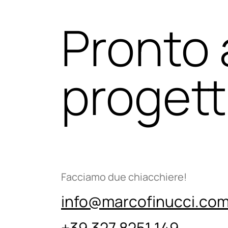
Pronto a
proget
Facciamo due chiacchiere!
info@marcofinucci.co
+39 327 8251 149