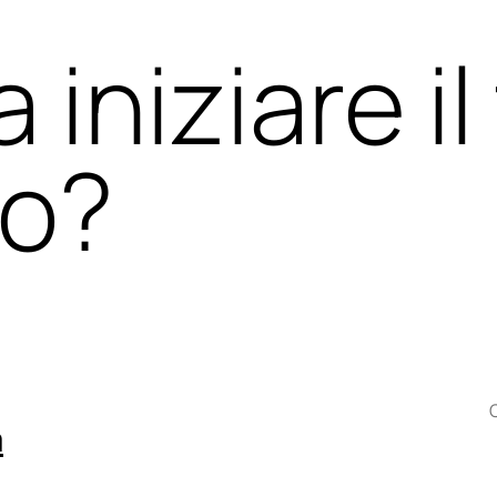
 iniziare il
to?
m